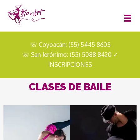
☏ Coyoacán: (55) 5445 8605
☏ San Jerónimo: (55) 5088 8420
✓
INSCRIPCIONES
CLASES DE BAILE